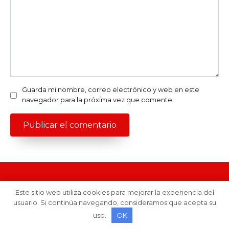
Guarda mi nombre, correo electrónico y web en este
navegador para la próxima vez que comente.
Este sitio web utiliza cookies para mejorar la experiencia del
© 2026 Blog de información personal -
usuario. Si continúa navegando, consideramos que acepta su
riquezadigital.com.es
uso.
OK