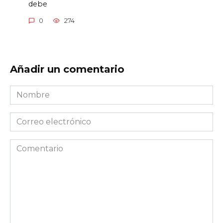
debe
0
274
Añadir un comentario
Nombre
*
Correo
electrónico
*
Comentario