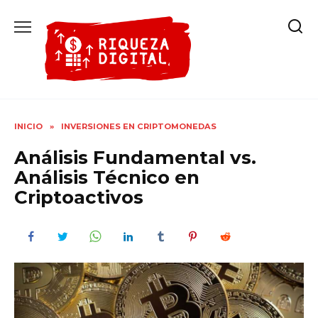
Ir
al
contenido
INICIO
»
INVERSIONES EN CRIPTOMONEDAS
Análisis Fundamental vs.
Análisis Técnico en
Criptoactivos