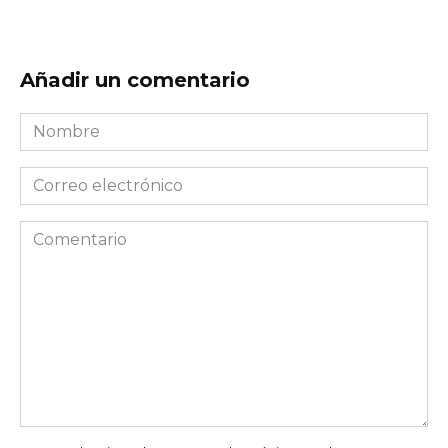
Añadir un comentario
Nombre
*
Correo
electrónico
*
Comentario