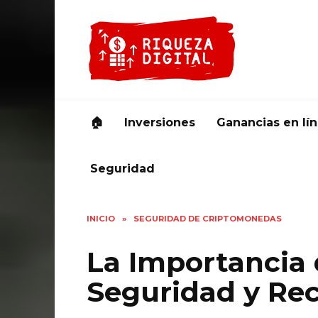
Ir
al
contenido
🏠
Inversiones
Ganancias en lí
Seguridad
INICIO
»
SEGURIDAD DE CRIPTOMONEDAS
La Importancia 
Seguridad y Re