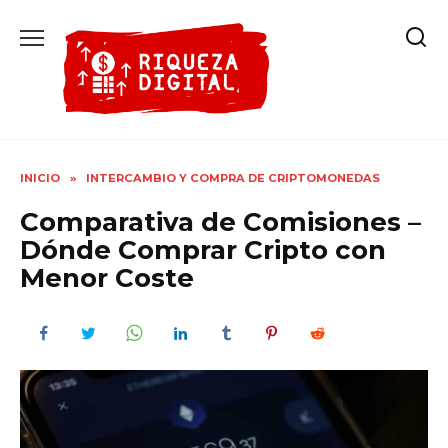
Ir
al
contenido
INICIO
»
INTERCAMBIO Y COMPRA DE CRIPTOMONEDAS
Comparativa de Comisiones –
Dónde Comprar Cripto con
Menor Coste