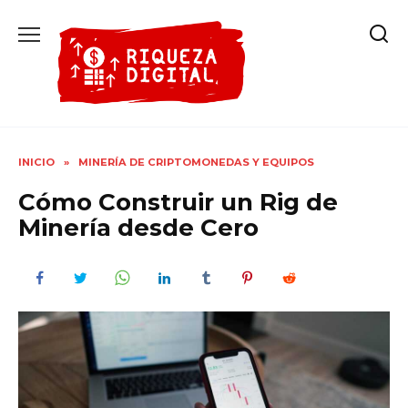
Ir
al
contenido
INICIO
»
MINERÍA DE CRIPTOMONEDAS Y EQUIPOS
Cómo Construir un Rig de
Minería desde Cero